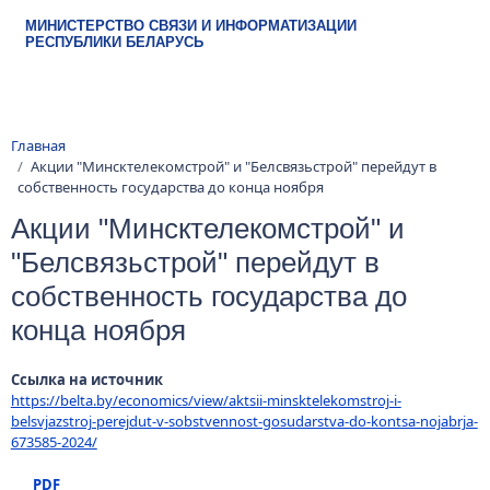
Перейти к основному содержанию
МИНИСТЕРСТВО СВЯЗИ И ИНФОРМАТИЗАЦИИ
РЕСПУБЛИКИ БЕЛАРУСЬ
Строка навигации
Главная
Акции "Минсктелекомстрой" и "Белсвязьстрой" перейдут в
собственность государства до конца ноября
Акции "Минсктелекомстрой" и
"Белсвязьстрой" перейдут в
собственность государства до
конца ноября
Ссылка на источник
https://belta.by/economics/view/aktsii-minsktelekomstroj-i-
belsvjazstroj-perejdut-v-sobstvennost-gosudarstva-do-kontsa-nojabrja-
673585-2024/
PDF