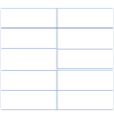
220050, г.Минск, пр-т Независимости, 10
+375 (17) 287 87 06
+375 (17) 327 21 57
Поиск
RU
BE
EN