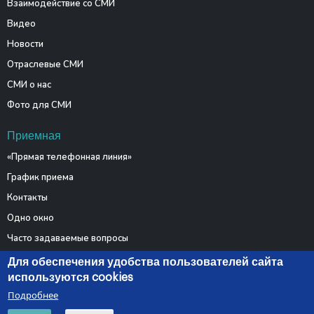
Взаимодействие со СМИ
Видео
Новости
Отраслевые СМИ
СМИ о нас
Фото для СМИ
Приемная
«Прямая телефонная линия»
График приема
Контакты
Одно окно
Часто задаваемые вопросы
Электронные обращения
Для обеспечения удобства пользователей сайта
используются cookies
Подробнее
© 2026 Министерство связи и информатизации Республики