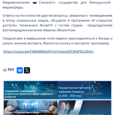
Медиакомпании 🇷🇺Союзного государства для белорусской
медиасреды.
Ответы на эти и многие другие вопросы, связанные с телевидением
в эпоху социальных медиа, обсудили в программе «В открытом
доступе» телеканала ЯснаеTV с гостем студии - председателем
Белтелерадиокомпании Иваном Эйсмонтом.
Предлагаем в завершение этой недели присоединиться к беседе и
узнать мнение эксперта. Жмите на ссылку и смотрите программу
https://youtu.be/FdBA0Mbaj5Q?si=HgqoDOORdPDUiDHm
.
PDF