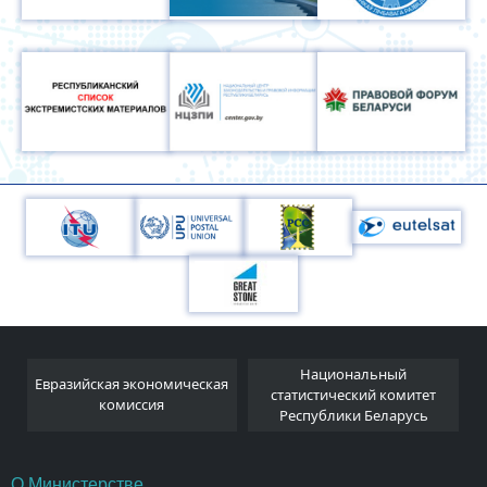
Национальный
Евразийская экономическая
и
статистический комитет
комиссия
Республики Беларусь
О Министерстве