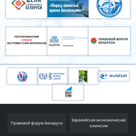
Национальный
Евразийская экономическая
м Беларуси
статистический коми
комиссия
Республики Белару