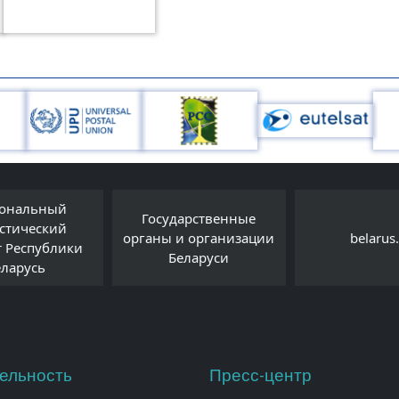
ональный
Государственные
истический
органы и организации
belarus
т Республики
Беларуси
еларусь
ельность
Пресс-центр