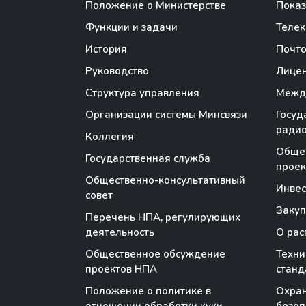
Положение о Министерстве
Показ
Функции и задачи
Теле
История
Почто
Руководство
Лице
Структура управления
Между
Организации системы Минсвязи
Госуд
радио
Коллегия
Обще
Государственная служба
проек
Общественно-консультативный
Инве
совет
Закуп
Перечень НПА, регулирующих
деятельность
О рас
Общественное обсуждение
Техни
проектов НПА
станд
Положение о политике в
Охран