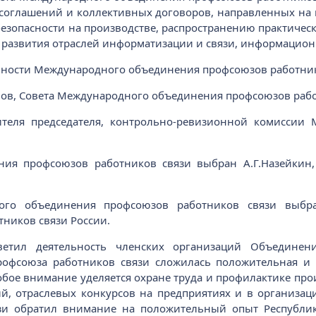
 соглашений и коллективных договоров, направленных на
безопасности на производстве, распространению практичес
 развития отраслей информатизации и связи, информацион
ности Международного объединения профсоюзов работнико
нов, Совета Международного объединения профсоюзов рабо
ителя председателя, контрольно-ревизионной комиссии
ия профсоюзов работников связи выбран А.Г.Назейкин
ого объединения профсоюзов работников связи выбран
ников связи России.
ветил деятельность членских организаций Объединен
профсоюза работников связи сложилась положительная и 
бое внимание уделяется охране труда и профилактике про
й, отраслевых конкурсов на предприятиях и в организац
и обратил внимание на положительный опыт Республик