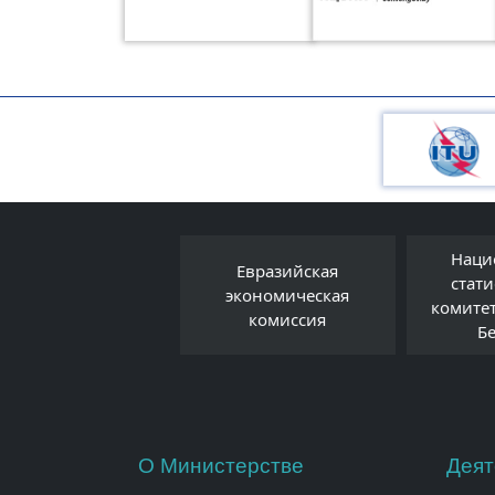
Наци
Евразийская
Правовой форум
стат
экономическая
Беларуси
комите
комиссия
Б
О Министерстве
Деят