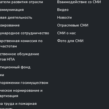
атели развития отрасли
Взаимодействие со СМИ
коммуникация
Видео
вая деятельность
Новости
нзирование
Отраслевые СМИ
народное сотрудничество
СМИ о нас
арственная комиссия по
Фото для СМИ
частотам
ственное обсуждение
тов НПА
стиционный фонд
ки
поряжении госимуществом
ческое нормирование и
артизация
а труда и пожарная