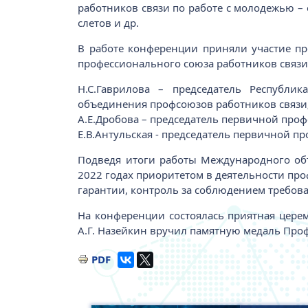
работников связи по работе с молодежью – 
слетов и др.
В работе конференции приняли участие пр
профессионального союза работников связ
Н.С.Гаврилова – председатель Республи
объединения профсоюзов работников связи
А.Е.Дробова – председатель первичной про
Е.В.Антульская - председатель первичной п
Подведя итоги работы Международного объ
2022 годах приоритетом в деятельности про
гарантии, контроль за соблюдением требов
На конференции состоялась приятная церем
А.Г. Назейкин вручил памятную медаль Проф
PDF