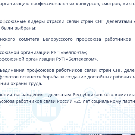
организацию профессиональных конкурсов, смотров, викто
офсоюзные лидеры отрасли связи стран СНГ. Делегатами о
и были выбраны:
канского комитета Белорусского профсоюза работников
;
фсоюзной организации РУП «Белпочта»;
рофсоюзной организации РУП «Белтелеком».
единения профсоюзов работников связи стран СНГ, деле
фсоюзов останется борьба за создание достойных рабочих м
аний охраны труда.
ония награждения - делегатам Республиканского комитет
союза работников связи России «25 лет социальному партне