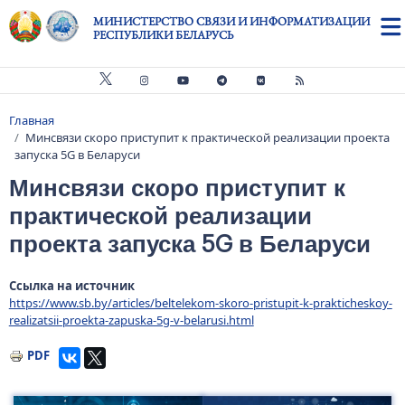
Перейти к основному содержанию
МИНИСТЕРСТВО СВЯЗИ И ИНФОРМАТИЗАЦИИ
РЕСПУБЛИКИ БЕЛАРУСЬ
Главная
Строка навигации
Минсвязи скоро приступит к практической реализации проекта
запуска 5G в Беларуси
Минсвязи скоро приступит к
практической реализации
проекта запуска 5G в Беларуси
Ссылка на источник
https://www.sb.by/articles/beltelekom-skoro-pristupit-k-prakticheskoy-
realizatsii-proekta-zapuska-5g-v-belarusi.html
PDF