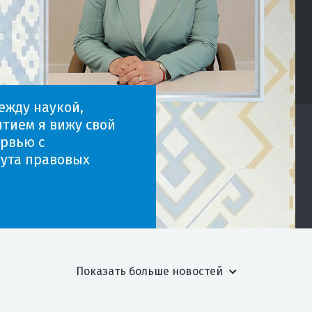
ежду наукой,
тием я вижу свой
рвью с
тута правовых
Показать больше новостей