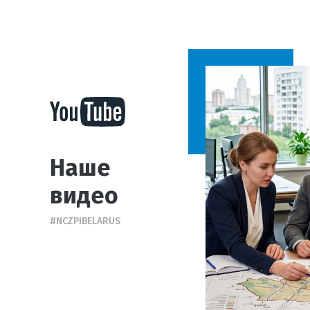
Наше
видео
#NCZPIBELARUS