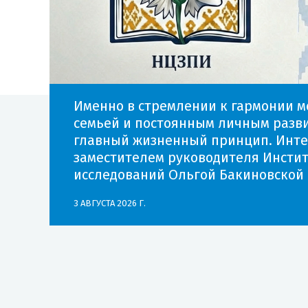
Именно в стремлении к гармонии м
семьей и постоянным личным разви
главный жизненный принцип. Инте
заместителем руководителя Инсти
исследований Ольгой Бакиновской
3 АВГУСТА 2026 Г.