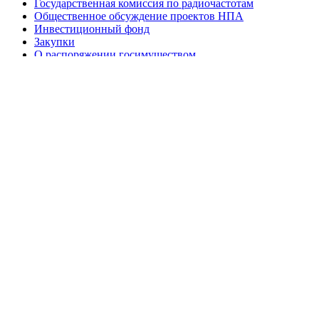
Государственная комиссия по радиочастотам
Общественное обсуждение проектов НПА
Инвестиционный фонд
Закупки
О распоряжении госимуществом
Техническое нормирование и стандартизация
Охрана труда и пожарная безопасность
Контрольная (надзорная) деятельность
Кибербезопасность
Антикоррупционная деятельность
Пресс-центр
Взаимодействие со СМИ
Видео
Новости
Отраслевые СМИ
СМИ о нас
Фото для СМИ
Приемная
«Прямая телефонная линия»
График приема