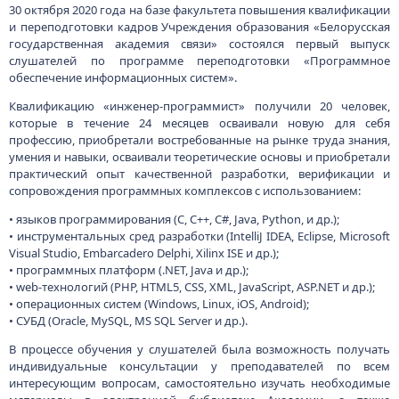
30 октября 2020 года на базе факультета повышения квалификации
и переподготовки кадров Учреждения образования «Белорусская
государственная академия связи» состоялся первый выпуск
слушателей по программе переподготовки «Программное
обеспечение информационных систем».
Квалификацию «инженер-программист» получили 20 человек,
которые в течение 24 месяцев осваивали новую для себя
профессию, приобретали востребованные на рынке труда знания,
умения и навыки, осваивали теоретические основы и приобретали
практический опыт качественной разработки, верификации и
сопровождения программных комплексов с использованием:
• языков программирования (С, С++, C#, Java, Python, и др.);
• инструментальных сред разработки (IntelliJ IDEA, Eclipse, Microsoft
Visual Studio, Embarcadero Delphi, Xilinx ISE и др.);
• программных платформ (.NET, Java и др.);
• web-технологий (PHP, HTML5, CSS, XML, JavaScript, ASP.NET и др.);
• операционных систем (Windows, Linux, iOS, Android);
• СУБД (Oracle, MySQL, MS SQL Server и др.).
В процессе обучения у слушателей была возможность получать
индивидуальные консультации у преподавателей по всем
интересующим вопросам, самостоятельно изучать необходимые