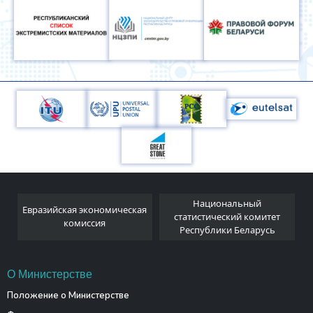
Национальный
Евразийская экономическая
и
статистический комитет
комиссия
Республики Беларусь
О Министерстве
Положение о Министерстве