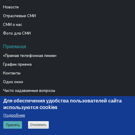
Новости
Отраслевые СМИ
СМИ о нас
Фото для СМИ
Приемная
«Прямая телефонная линия»
График приема
Контакты
Одно окно
Часто задаваемые вопросы
Электронные обращения
Для обеспечения удобства пользователей сайта
используются cookies
Подробнее
© 2026 Министерство связи и информатизации Республики
Принять
Отклонить
Беларусь