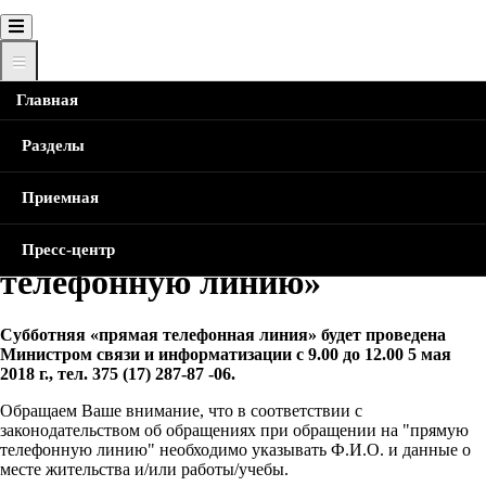
Главная
Главная
Новости
В субботу, 5 мая, Министр проведет
«прямую телефонную линию»
Строка
Разделы
навигации
В субботу, 5 мая, Министр
Приемная
проведет «прямую
Пресс-центр
телефонную линию»
Субботняя «прямая телефонная линия» будет проведена
Министром связи и информатизации с 9.00 до 12.00 5 мая
2018 г., тел. 375 (17) 287-87 -06.
Обращаем Ваше внимание, что в соответствии с
законодательством об обращениях при обращении на "прямую
телефонную линию" необходимо указывать Ф.И.О. и данные о
месте жительства и/или работы/учебы.