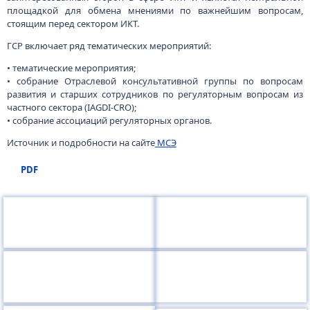
площадкой для обмена мнениями по важнейшим вопросам,
стоящим перед сектором ИКТ.
ГСР включает ряд тематических мероприятий:
• тематические мероприятия;
• собрание Отраслевой консультативной группы по вопросам
развития и старших сотрудников по регуляторным вопросам из
частного сектора (IAGDI​-CRO)​;
• собрание ассоциаций регуляторных органов​.
Источник и подробности на сайте
МСЭ
PDF
220050, г.Минск, пр-т Независимости, 10
+375 (17) 287 87 06
+375 (17) 327 21 57
Поиск
RU
BE
EN