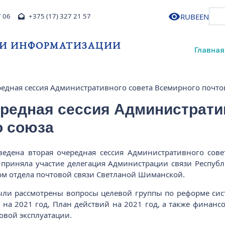
RU
BE
EN
7 06
+375 (17) 327 21 57
 И ИНФОРМАТИЗАЦИИ
Главная
редная сессия Административного совета Всемирного почто
ередная сессия Администрати
о союза
ведена вторая очередная сессия Административного сов
 приняла участие делегация Администрации связи Республ
ом отдела почтовой связи Светланой Шиманской.
ыли рассмотрены вопросы целевой группы по реформе сис
на 2021 год, План действий на 2021 год, а также финанс
товой эксплуатации.