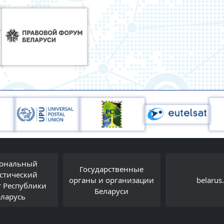
ональный
Государственные
истический
органы и организации
belarus
т Республики
Беларуси
еларусь