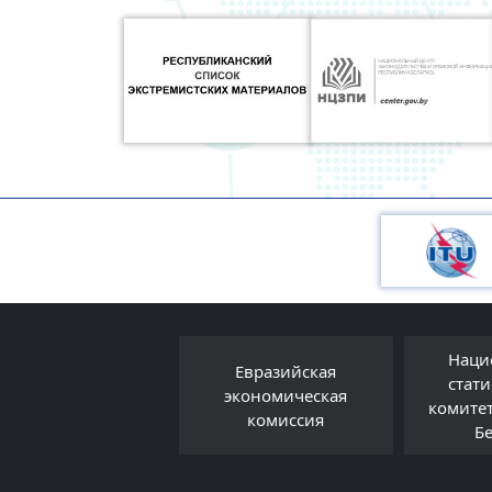
Наци
Евразийская
Правовой форум
стат
экономическая
Беларуси
комите
комиссия
Б