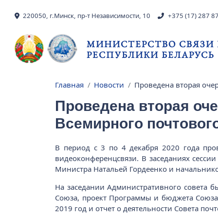
Перейти к основному содержанию
220050, г.Минск, пр-т Независимости, 10
+375 (17) 287 8
МИНИСТЕРСТВО СВЯЗИ
РЕСПУБЛИКИ БЕЛАРУСЬ
Главная
Новости
Проведена вторая оче
Строка навигации
Проведена вторая оч
Всемирного почтовог
В период с 3 по 4 декабря 2020 года про
видеоконференцсвязи. В заседаниях сессии
Министра Натальей Гордеенко и начальник
На заседании Административного совета б
Союза, проект Программы и бюджета Союза 
2019 год и отчет о деятельности Совета поч