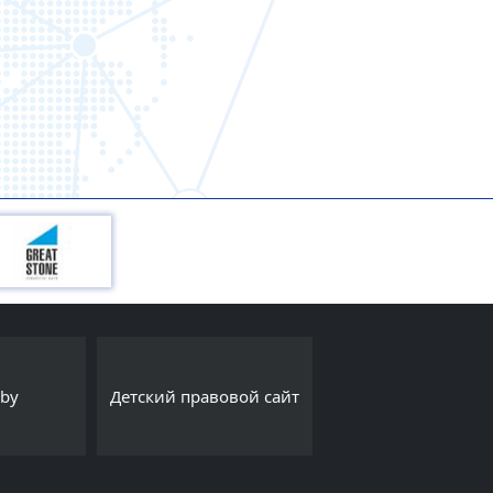
Интернет-порта
.by
Детский правовой сайт
Export.by