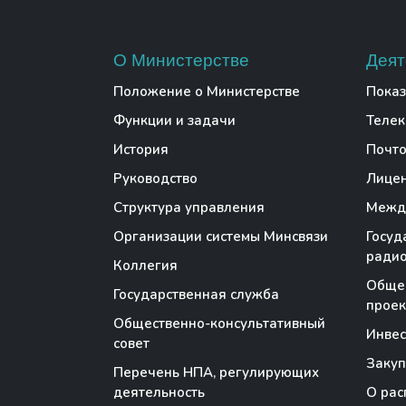
О Министерстве
Деят
Положение о Министерстве
Показ
Функции и задачи
Теле
История
Почто
Руководство
Лице
Структура управления
Между
Организации системы Минсвязи
Госуд
радио
Коллегия
Обще
Государственная служба
проек
Общественно-консультативный
Инве
совет
Закуп
Перечень НПА, регулирующих
деятельность
О рас