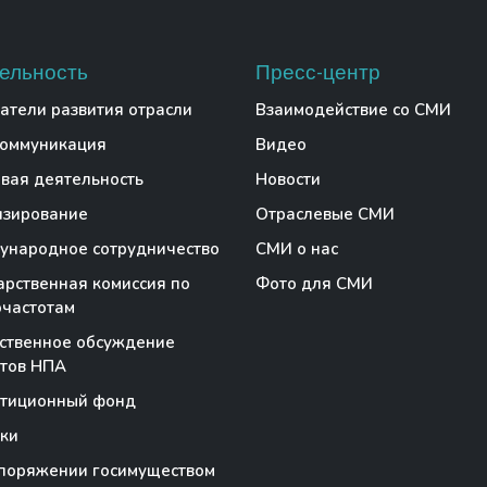
ельность
Пресс-центр
атели развития отрасли
Взаимодействие со СМИ
коммуникация
Видео
вая деятельность
Новости
нзирование
Отраслевые СМИ
народное сотрудничество
СМИ о нас
арственная комиссия по
Фото для СМИ
частотам
ственное обсуждение
тов НПА
стиционный фонд
ки
поряжении госимуществом