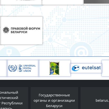
ональный
Государственные
истический
органы и организации
belarus
т Республики
Беларуси
еларусь