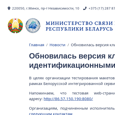
Перейти к основному содержанию
220050, г.Минск, пр-т Независимости, 10
+375 (17) 287 8
МИНИСТЕРСТВО СВЯЗИ
РЕСПУБЛИКИ БЕЛАРУСЬ
Главная
Новости
Обновилась версия кл
Строка навигации
Обновилась версия к
идентификационными
В целях организации тестирования макето
рамках Белорусской интегрированной серв
Напоминаем, что тестовая web-стр
адресу:
http://86.57.150.190:8080/
Организациям, подчиненным исполнитель
следующим контактам