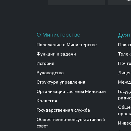
О Министерстве
Деят
Положение о Министерстве
Показ
Функции и задачи
Теле
История
Почто
Руководство
Лице
Структура управления
Между
Организации системы Минсвязи
Госуд
радио
Коллегия
Обще
Государственная служба
проек
Общественно-консультативный
Инве
совет