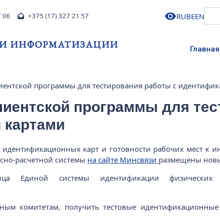
RU
BE
EN
7 06
+375 (17) 327 21 57
 И ИНФОРМАТИЗАЦИИ
Главная
иентской программы для тестирования работы с идентифи
лиентской программы для тес
 картами
в идентификационных карт и готовности рабочих мест к
исно-расчетной системы
на сайте Минсвязи
размещены новы
аница Единой системы идентификации физическ
ным комитетам, получить тестовые идентификационные