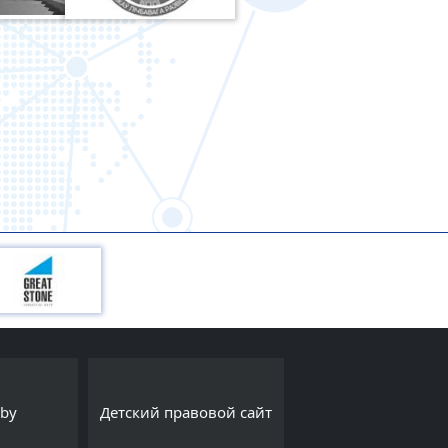
Интернет-порта
.by
Детский правовой сайт
Export.by