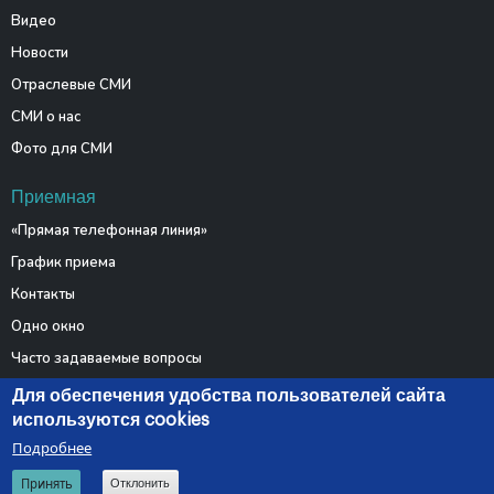
Видео
Новости
Отраслевые СМИ
СМИ о нас
Фото для СМИ
Приемная
«Прямая телефонная линия»
График приема
Контакты
Одно окно
Часто задаваемые вопросы
Электронные обращения
Для обеспечения удобства пользователей сайта
используются cookies
Подробнее
© 2026 Министерство связи и информатизации Республики
Принять
Отклонить
Беларусь