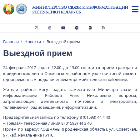
Перейти к основному содержанию
МИНИСТЕРСТВО СВЯЗИ И ИНФОРМАТИЗАЦИИ
РЕСПУБЛИКИ БЕЛАРУСЬ
Главная
Новости
Выездной прием
Строка навигации
Выездной прием
24 февраля 2017 года с 12.00 до 13.00 состоится прием граждан и
юридических лиц в Ошмянском районном узле почтовой связи с
одновременным подключением «прямой» телефонной линии.
Жители района могут задать заместителю Министра связи и
информатизации Рябовой Анне Николаевне вопросы,
затрагивающие деятельность почтовой и электросвязи,
телевидения, радиовещания, информатизации.
Предварительная запись по телефону 8 (01593) 44 4 40
«Прямая» телефонная линия 8 (01593) 44 3 40
Прием по адресу: г.Ошмяны (Гродненская область), ул. Советская,
97. каб. начальника РУПС