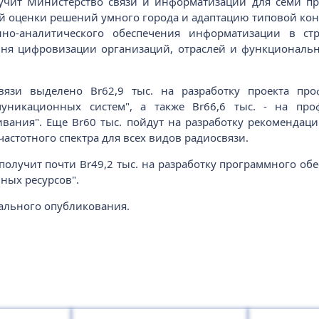
учит Министерство связи и информатизации для семи про
ей оценки решений умного города и адаптацию типовой кон
но-аналитического обеспечения информатизации в ст
ня цифровизации организаций, отраслей и функциональн
вязи выделено Br62,9 тыс. на разработку проекта про
никационных систем", а также Br66,6 тыс. - на про
ания". Еще Br60 тыс. пойдут на разработку рекомендац
астотного спектра для всех видов радиосвязи.
олучит почти Br49,2 тыс. на разработку программного о
ных ресурсов".
иального опубликования.