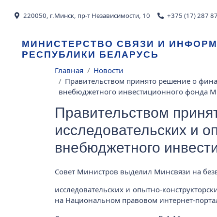
Перейти к основному содержанию
220050, г.Минск, пр-т Независимости, 10
+375 (17) 287 8
МИНИСТЕРСТВО СВЯЗИ И ИНФОР
РЕСПУБЛИКИ БЕЛАРУСЬ
Строка навигации
Главная
Новости
Правительством принято решение о финан
внебюджетного инвестиционного фонда М
Правительством принят
исследовательских и оп
внебюджетного инвест
Совет Министров выделил Минсвязи на без
исследовательских и опытно-конструкторск
на Национальном правовом интернет-порта