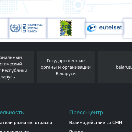
ональный
Государственные
истический
органы и организации
belarus
т Республики
Беларуси
еларусь
ельность
Пресс-центр
атели развития отрасли
Взаимодействие со СМИ