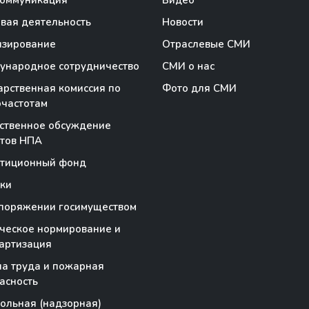
коммуникация
Видео
вая деятельность
Новости
нзирование
Отраслевые СМИ
народное сотрудничество
СМИ о нас
арственная комиссия по
Фото для СМИ
частотам
ственное обсуждение
тов НПА
стиционный фонд
ки
поряжении госимуществом
ческое нормирование и
артизация
а труда и пожарная
асность
ольная (надзорная)