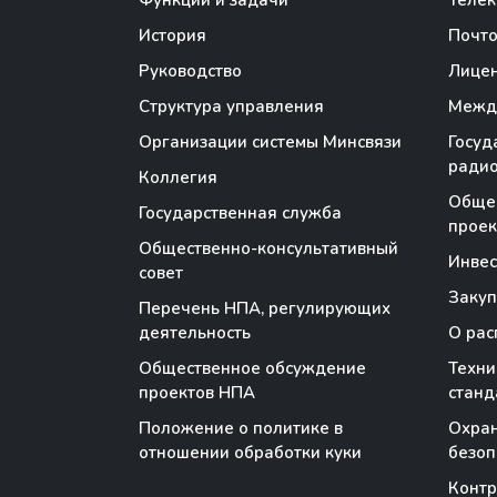
Функции и задачи
Теле
История
Почто
Руководство
Лице
Структура управления
Между
Организации системы Минсвязи
Госуд
радио
Коллегия
Обще
Государственная служба
проек
Общественно-консультативный
Инве
совет
Закуп
Перечень НПА, регулирующих
деятельность
О рас
Общественное обсуждение
Техни
проектов НПА
станд
Положение о политике в
Охран
отношении обработки куки
безоп
Контр