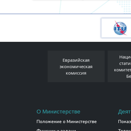
Наци
Евразийская
Правовой форум
стат
экономическая
Беларуси
комите
комиссия
Б
О Министерстве
Деят
Положение о Министерстве
Показ