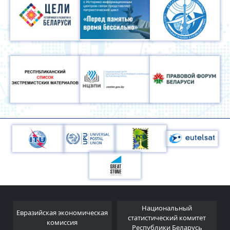
Национальный
Евразийская экономическая
и
статистический комитет
комиссия
Республики Беларусь