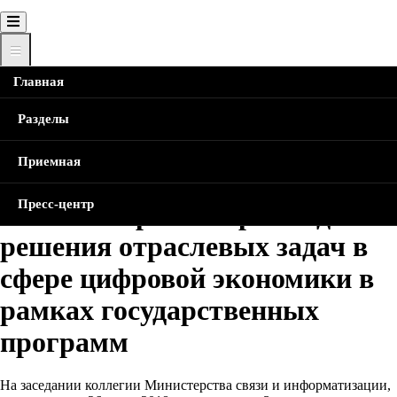
Главная
Главная
Новости
На заседании коллегии Минсвязи
рассмотрен ход решения отраслевых задач в сфере
Строка
Разделы
цифровой экономики в рамках государственных программ
навигации
Приемная
На заседании коллегии
Пресс-центр
Минсвязи рассмотрен ход
решения отраслевых задач в
сфере цифровой экономики в
рамках государственных
программ
На заседании коллегии Министерства связи и информатизации,