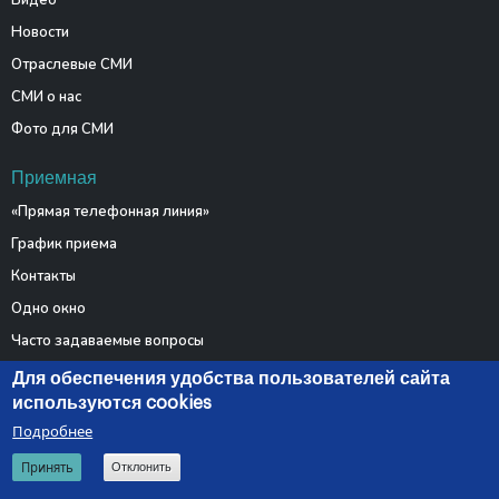
Видео
Новости
Отраслевые СМИ
СМИ о нас
Фото для СМИ
Приемная
«Прямая телефонная линия»
График приема
Контакты
Одно окно
Часто задаваемые вопросы
Электронные обращения
Для обеспечения удобства пользователей сайта
используются cookies
Подробнее
© 2026 Министерство связи и информатизации Республики
Принять
Отклонить
Беларусь