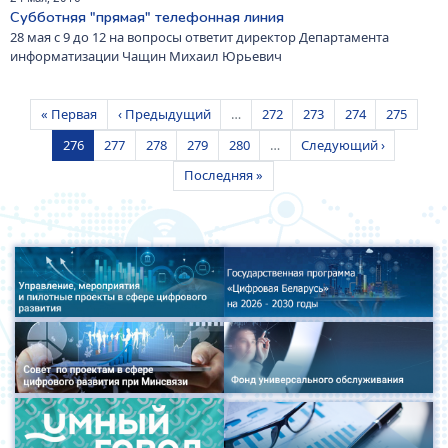
Субботняя "прямая" телефонная линия
28 мая с 9 до 12 на вопросы ответит директор Департамента
информатизации Чащин Михаил Юрьевич
Нумерация страниц
Первая страница
Предыдущая страница
Страница
Страница
Страница
Страница
« Первая
‹ Предыдущий
…
272
273
274
275
Текущая страница
Страница
Страница
Страница
Страница
Следующая страница
276
277
278
279
280
…
Следующий ›
Последняя страница
Последняя »