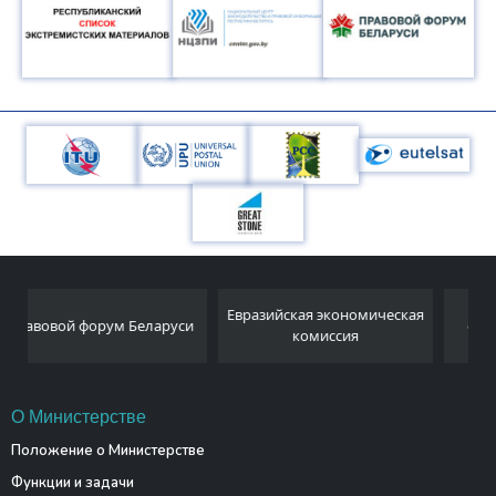
Национальный
Евразийская экономическая
и
статистический комитет
комиссия
Республики Беларусь
О Министерстве
Положение о Министерстве
Функции и задачи