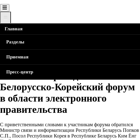
Главная
Главная
Сегодня, 26 апреля в Минсвязи проходит
Белорусско-Корейский форум в области электронного
Строка
Разделы
правительства
навигации
Приемная
Сегодня, 26 апреля в
Пресс-центр
Минсвязи проходит
Белорусско-Корейский форум
в области электронного
правительства
С приветственными словами к участникам форума обратился
Министр связи и информатизации Республики Беларусь Попков
С.П., Посол Республики Корея в Республике Беларусь Ким Ёнг