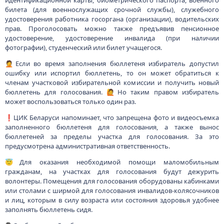
идентификационной карты, биометрического паспорта, военного
билета (для военнослужащих срочной службы), служебного
удостоверения работника госоргана (организации), водительских
прав. Проголосовать можно также предъявив пенсионное
удостоверение, удостоверение инвалида (при наличии
фотографии), студенческий или билет учащегося.
🤦Если во время заполнения бюллетеня избиратель допустил
ошибку или испортил бюллетень, то он может обратиться к
членам участковой избирательной комиссии и получить новый
бюллетень для голосования. 🙋Но таким правом избиратель
может воспользоваться только один раз.
❗️ЦИК Беларуси напоминает, что запрещена фото и видеосъемка
заполненного бюллетеня для голосования, а также вынос
бюллетеней за пределы участка для голосования. За это
предусмотрена административная ответственность.
😇Для оказания необходимой помощи маломобильным
гражданам, на участках для голосования будут дежурить
волонтеры. Помещения для голосования оборудованы кабинками
или столами с ширмой для голосования инвалидов-колясочников
и лиц, которым в силу возраста или состояния здоровья удобнее
заполнять бюллетень сидя.