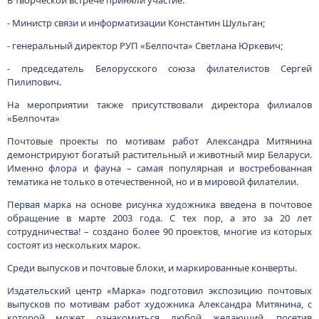
В творческой встрече приняли участие:
- Министр связи и информатизации Константин Шульган;
- генеральный директор РУП «Белпочта» Светлана Юркевич;
- председатель Белорусского союза филателистов Сергей
Пилипович.
На мероприятии также присутствовали директора филиалов
«Белпочта»
Почтовые проекты по мотивам работ Александра Митянина
демонстрируют богатый растительный и животный мир Беларуси.
Именно флора и фауна – самая популярная и востребованная
тематика не только в отечественной, но и в мировой филателии.
Первая марка на основе рисунка художника введена в почтовое
обращение в марте 2003 года. С тех пор, а это за 20 лет
сотрудничества! – создано более 90 проектов, многие из которых
состоят из нескольких марок.
Среди выпусков и почтовые блоки, и маркированные конверты.
Издательский центр «Марка» подготовил экспозицию почтовых
выпусков по мотивам работ художника Александра Митянина, с
которой может ознакомиться любой желающий, посетив