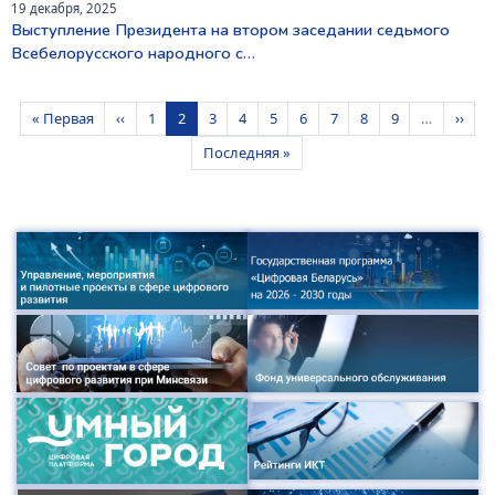
19 декабря, 2025
Выступление Президента на втором заседании седьмого
Всебелорусского народного с…
Нумерация страниц
Первая страница
Предыдущая страница
Страница
Текущая страница
Страница
Страница
Страница
Страница
Страница
Страница
Страница
След
« Первая
‹‹
1
2
3
4
5
6
7
8
9
…
››
Последняя страница
Последняя »