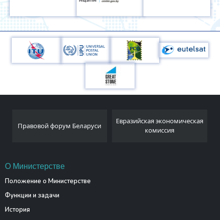
Национальный
Евразийская экономическая
и
статистический комитет
комиссия
Республики Беларусь
О Министерстве
Положение о Министерстве
Функции и задачи
История