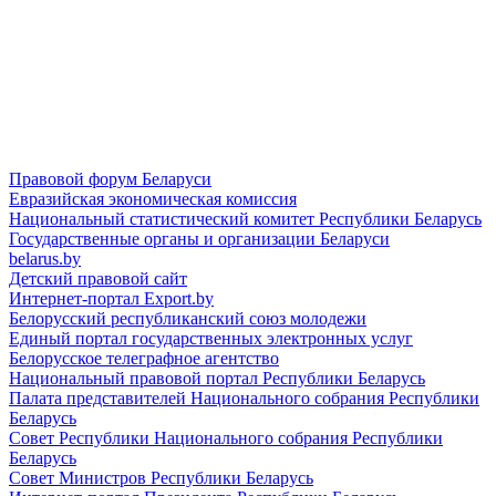
Правовой форум Беларуси
Евразийская экономическая комиссия
Национальный статистический комитет Республики Беларусь
Государственные органы и организации Беларуси
belarus.by
Детский правовой сайт
Интернет-портал Export.by
Белорусский республиканский союз молодежи
Единый портал государственных электронных услуг
Белорусское телеграфное агентство
Национальный правовой портал Республики Беларусь
Палата представителей Национального собрания Республики
Беларусь
Совет Республики Национального собрания Республики
Беларусь
Совет Министров Республики Беларусь