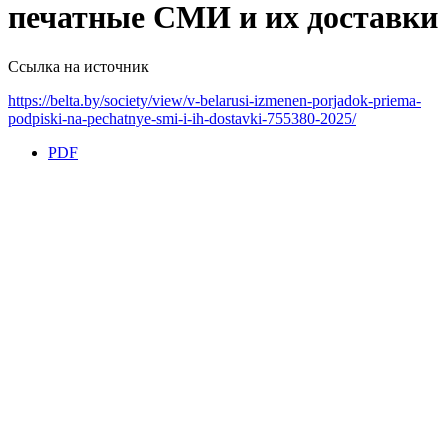
печатные СМИ и их доставки
Ссылка на источник
https://belta.by/society/view/v-belarusi-izmenen-porjadok-priema-
podpiski-na-pechatnye-smi-i-ih-dostavki-755380-2025/
PDF