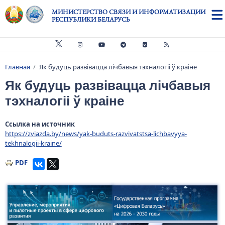
Перейти к основному содержанию
МИНИСТЕРСТВО СВЯЗИ И ИНФОРМАТИЗАЦИИ
РЕСПУБЛИКИ БЕЛАРУСЬ
Главная
Як будуць развівацца лічбавыя тэхналогіі ў краіне
Строка навигации
Як будуць развівацца лічбавыя
тэхналогіі ў краіне
Ссылка на источник
https://zviazda.by/news/yak-buduts-razvivatstsa-lichbavyya-
tekhnalogii-kraine/
PDF