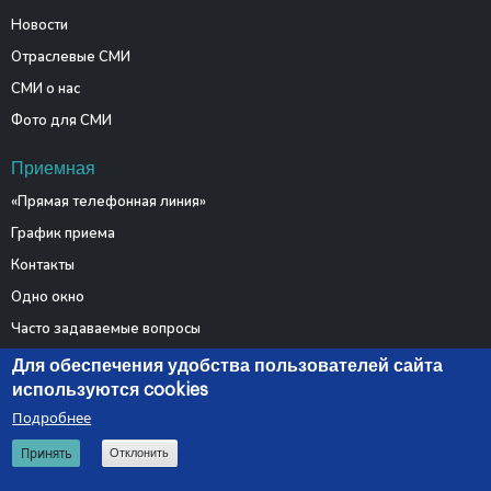
Новости
Отраслевые СМИ
СМИ о нас
Фото для СМИ
Приемная
«Прямая телефонная линия»
График приема
Контакты
Одно окно
Часто задаваемые вопросы
Электронные обращения
Для обеспечения удобства пользователей сайта
используются cookies
Подробнее
© 2026 Министерство связи и информатизации Республики
Принять
Отклонить
Беларусь