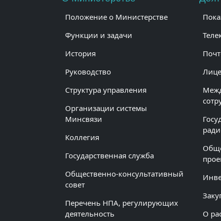
Положение о Министерстве
Пока
Функции и задачи
Теле
История
Почт
Руководство
Лице
Структура управления
Меж
сотр
Организации системы
Минсвязи
Госу
ради
Коллегия
Обще
Государственная служба
прое
Общественно-консультативный
Инв
совет
Заку
Перечень НПА, регулирующих
деятельность
О ра