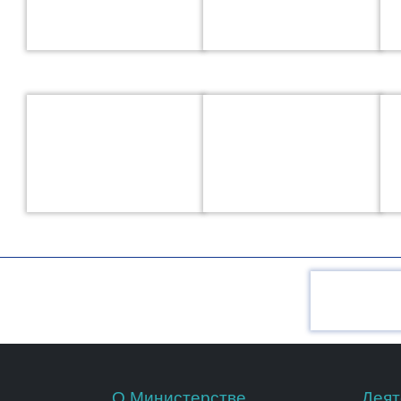
О Министерстве
Деят