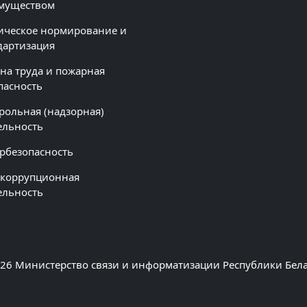
муществом
ическое нормирование и
дартизация
на труда и пожарная
пасность
рольная (надзорная)
ельность
рбезопасность
коррупционная
ельность
26 Министерство связи и информатизации Республики Бел