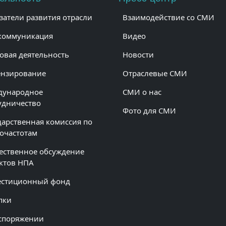
затели развития отрасли
Взаимодействие со СМИ
коммуникация
Видео
овая деятельность
Новости
нзирование
Отраслевые СМИ
дународное
СМИ о нас
удничество
Фото для СМИ
дарственная комиссия по
очастотам
ственное обсуждение
ктов НПА
естиционный фонд
пки
споряжении