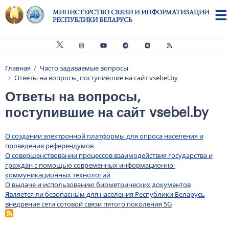
Перейти к основному содержанию
МИНИСТЕРСТВО СВЯЗИ И ИНФОРМАТИЗАЦИИ
РЕСПУБЛИКИ БЕЛАРУСЬ
Главная
Часто задаваемые вопросы
Строка навигации
Ответы на вопросы, поступившие на сайт vsebel.by
Ответы на вопросы,
поступившие на сайт vsebel.by
О создании электронной платформы для опроса населения и
проведения референдумов
О совершенствовании процессов взаимодействия государства и
граждан с помощью современных информационно-
коммуникационных технологий
О выдаче и использованию биометрических документов
Является ли безопасным для населения Республики Беларусь
внедрение сети сотовой связи пятого поколения 5G