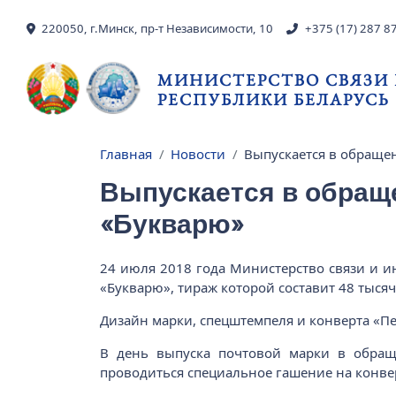
Перейти к основному содержанию
220050, г.Минск, пр-т Независимости, 10
+375 (17) 287 8
МИНИСТЕРСТВО СВЯЗИ
РЕСПУБЛИКИ БЕЛАРУСЬ
Главная
Новости
Выпускается в обращен
Строка навигации
Выпускается в обраще
«Букварю»
24 июля 2018 года Министерство связи и и
«Букварю», тираж которой составит 48 тыся
Дизайн марки, спецштемпеля и конверта «П
В день выпуска почтовой марки в обраще
проводиться специальное гашение на конве