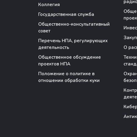
радио
Коллегия
Обще
Государственная служба
проек
Общественно-консультативный
Инве
совет
Закуп
Перечень НПА, регулирующих
деятельность
О рас
Общественное обсуждение
Техни
проектов НПА
станд
Положение о политике в
Охран
отношении обработки куки
безоп
Контр
деяте
Кибер
Антик