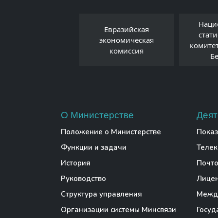
Наци
Евразийская
Правовой форум
стат
экономическая
Беларуси
комите
комиссия
Б
О Министерстве
Деят
Положение о Министерстве
Показ
Функции и задачи
Теле
История
Почто
Руководство
Лице
Структура управления
Между
Организации системы Минсвязи
Госуд