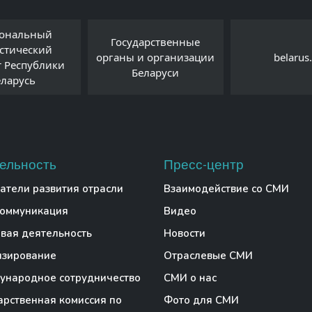
ональный
Государственные
истический
органы и организации
belarus
т Республики
Беларуси
еларусь
ельность
Пресс-центр
атели развития отрасли
Взаимодействие со СМИ
коммуникация
Видео
вая деятельность
Новости
нзирование
Отраслевые СМИ
народное сотрудничество
СМИ о нас
арственная комиссия по
Фото для СМИ