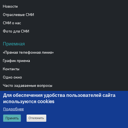
Новости
Отраслевые СМИ
СМИ о нас
Фото для СМИ
Приемная
«Прямая телефонная линия»
График приема
Контакты
Одно окно
Часто задаваемые вопросы
Электронные обращения
Для обеспечения удобства пользователей сайта
используются cookies
Подробнее
© 2026 Министерство связи и информатизации Республики
Принять
Отклонить
Беларусь