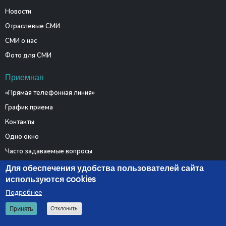
Новости
Отраслевые СМИ
СМИ о нас
Фото для СМИ
Приемная
«Прямая телефонная линия»
График приема
Контакты
Одно окно
Часто задаваемые вопросы
Электронные обращения
Для обеспечения удобства пользователей сайта
используются cookies
Подробнее
© 2026 Министерство связи и информатизации Республики
Принять
Отклонить
Беларусь