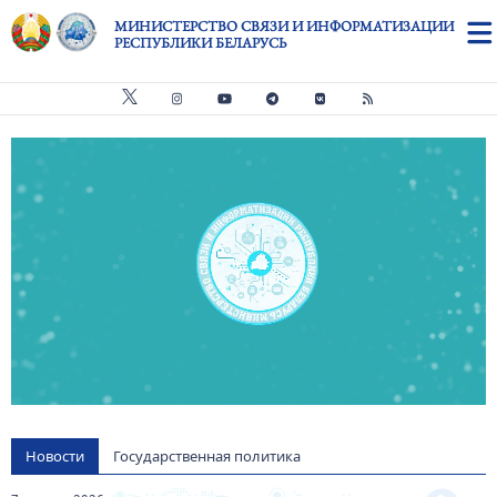
Перейти к основному содержанию
МИНИСТЕРСТВО СВЯЗИ И ИНФОРМАТИЗАЦИИ
РЕСПУБЛИКИ БЕЛАРУСЬ
Видео файл
us
Новости
Государственная политика