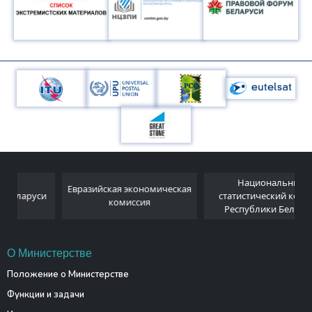
Национальный
Евразийская экономическая
и
статистический комитет
комиссия
Республики Беларусь
О Министерстве
Положение о Министерстве
Функции и задачи