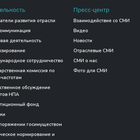
ельность
Пресс-центр
атели развития отрасли
Взаимодействие со СМИ
коммуникация
Видео
вая деятельность
Новости
нзирование
Отраслевые СМИ
народное сотрудничество
СМИ о нас
арственная комиссия по
Фото для СМИ
частотам
ственное обсуждение
тов НПА
стиционный фонд
ки
поряжении госимуществом
ческое нормирование и