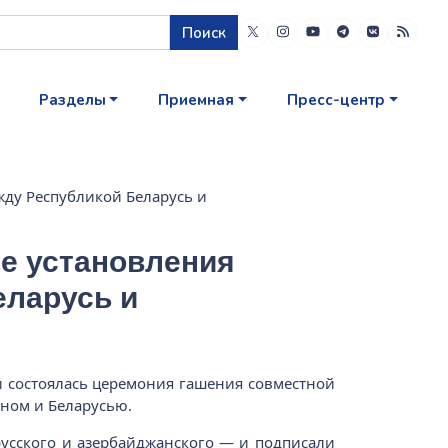
Поиск
Разделы
Приемная
Пресс-центр
жду Республикой Беларусь и
ие установления
еларусь и
и состоялась церемония гашения совместной
ном и Беларусью.
усского и азербайджанского — и подписали