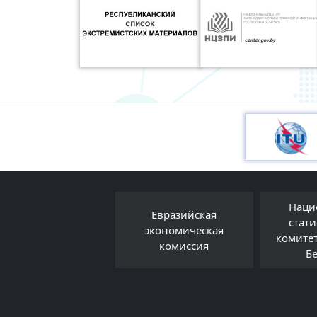
Наци
Евразийская
Правовой форум
стат
экономическая
Беларуси
комите
комиссия
Б