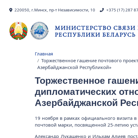
Перейти к основному содержанию
220050, г.Минск, пр-т Независимости, 10
+375 (17) 287 8
МИНИСТЕРСТВО СВЯЗИ
РЕСПУБЛИКИ БЕЛАРУСЬ
Главная
Строка навигации
Торжественное гашение почтового проек
Азербайджанской Республикой»
Торжественное гашени
дипломатических отн
Азербайджанской Рес
19 ноября в рамках официального визита в
почтовой марки, посвященной 25-летию ус
Александр Лукашенко и Ильхам Алиев пост