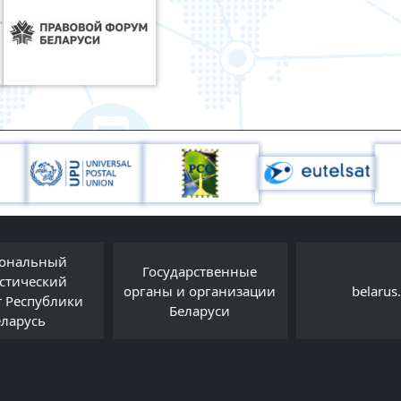
ональный
Государственные
истический
органы и организации
belarus
т Республики
Беларуси
еларусь