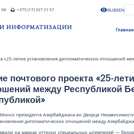
RU
BE
EN
7 06
+375 (17) 327 21 57
 И ИНФОРМАТИЗАЦИИ
Главная
та «25-летие установления дипломатических отношений ме
е почтового проекта «25-лет
ошений между Республикой Б
публикой»
 Минск президента Азербайджана во Дворце Независимост
тановления дипломатических отношений между Азербайджа
авили на марках оттиски специальных штемпелей — белор