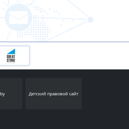
Интернет-порта
.by
Детский правовой сайт
Export.by