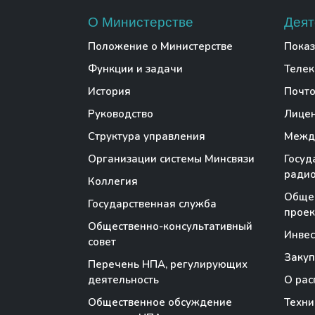
О Министерстве
Деят
Положение о Министерстве
Показ
Функции и задачи
Теле
История
Почто
Руководство
Лице
Структура управления
Между
Организации системы Минсвязи
Госуд
радио
Коллегия
Обще
Государственная служба
проек
Общественно-консультативный
Инве
совет
Закуп
Перечень НПА, регулирующих
деятельность
О рас
Общественное обсуждение
Техни