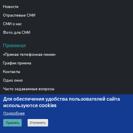
Новости
Отраслевые СМИ
СМИ о нас
Фото для СМИ
Приемная
«Прямая телефонная линия»
График приема
Контакты
Одно окно
Часто задаваемые вопросы
Электронные обращения
Для обеспечения удобства пользователей сайта
используются cookies
Подробнее
© 2026 Министерство связи и информатизации Республики
Принять
Отклонить
Беларусь