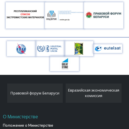
Национальный
Евразийская экономическая
и
статистический комитет
комиссия
Республики Беларусь
О Министерстве
Положение о Министерстве