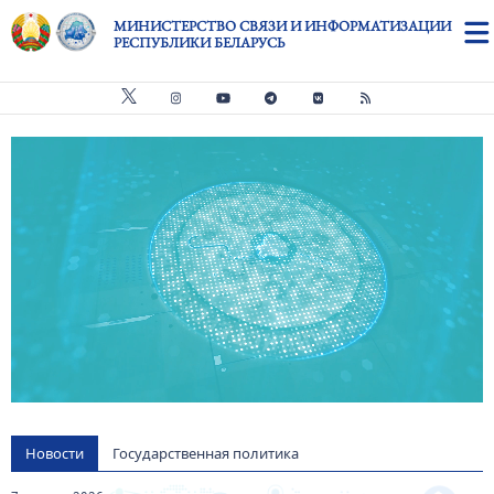
Перейти к основному содержанию
МИНИСТЕРСТВО СВЯЗИ И ИНФОРМАТИЗАЦИИ
РЕСПУБЛИКИ БЕЛАРУСЬ
Видео файл
us
Новости
Государственная политика