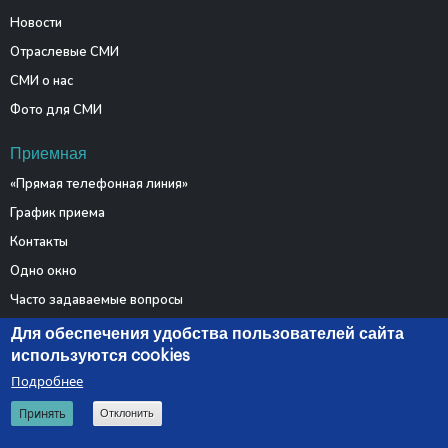
Новости
Отраслевые СМИ
СМИ о нас
Фото для СМИ
Приемная
«Прямая телефонная линия»
График приема
Контакты
Одно окно
Часто задаваемые вопросы
Электронные обращения
Для обеспечения удобства пользователей сайта
используются cookies
Подробнее
© 2026 Министерство связи и информатизации Республики
Принять
Отклонить
Беларусь