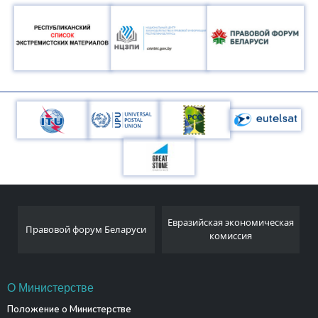
Национальный
Евразийская экономическая
и
статистический комитет
комиссия
Республики Беларусь
О Министерстве
Положение о Министерстве