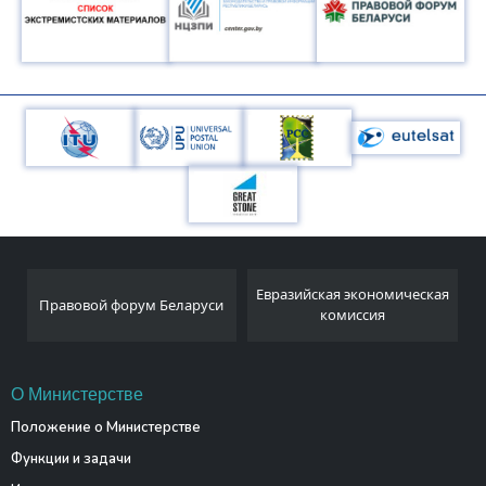
Национальный
Евразийская экономическая
м Беларуси
статистический коми
комиссия
Республики Белару
О Министерстве
Положение о Министерстве
Функции и задачи