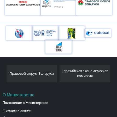
Национальный
Евразийская экономическая
и
статистический комитет
комиссия
Республики Беларусь
О Министерстве
Положение о Министерстве
Функции и задачи