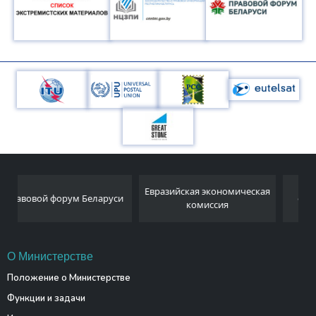
Национальный
Евразийская экономическая
и
статистический комитет
комиссия
Республики Беларусь
О Министерстве
Положение о Министерстве
Функции и задачи