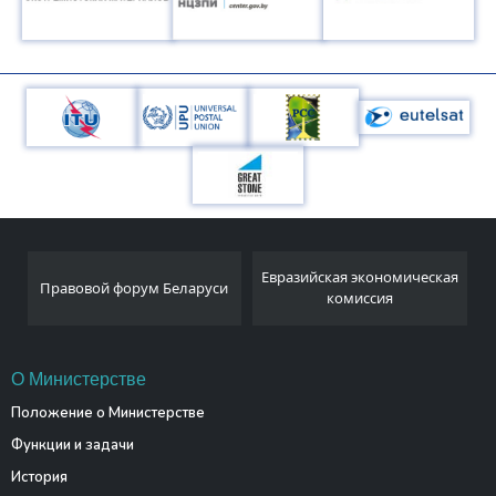
Национальный
Евразийская экономическая
аруси
статистический комитет
комиссия
Республики Беларусь
О Министерстве
Положение о Министерстве
Функции и задачи
История