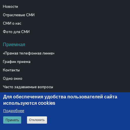
Новости
Отраслевые СМИ
СМИ о нас
Фото для СМИ
Приемная
«Прямая телефонная линия»
График приема
Контакты
Одно окно
Часто задаваемые вопросы
Электронные обращения
Для обеспечения удобства пользователей сайта
используются cookies
Подробнее
© 2026 Министерство связи и информатизации Республики
Принять
Отклонить
Беларусь