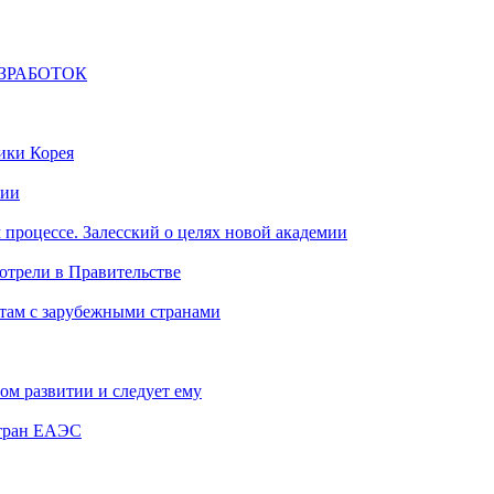
ЗРАБОТОК
ики Корея
сии
 процессе. Залесский о целях новой академии
отрели в Правительстве
там с зарубежными странами
ом развитии и следует ему
стран ЕАЭС