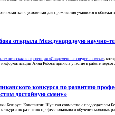
 ознакомиться с условиями для проживания учащихся в общежит
ябова открыла Международную научно-т
-техническая конференция «Современные средства связи»
, кот
 и информатизации Анна Рябова приняла участие в работе перв
иканского конкурса по развитию профе
астим достойную смену»
ики Беларусь Константин Шульган совместно с председателем Б
конкурса по развитию профессионального обучения молодых ра