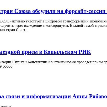
тран Союза обсудили на форсайт-сесси
ЕАЭС) активно участвует в цифровой трансформации экономики, 
получить через вхождение в консорциумы. Важной темой в рамк
ах стран Союза.
выездной прием в Копыльском РИК
рматизации Шульган Константин Константинович проведет прием
9-55566.
а связи и информатизации Анны Рябов
ларуси?