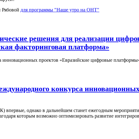
ы Рябовой
для программы "Наше утро на ОНТ"
ические решения для реализации цифров
ская факторинговая платформа»
са инновационных проектов «Евразийские цифровые платформы» 
Международного конкурса инновационны
К) впервые, однако в дальнейшем станет ежегодным мероприяти
лагодаря которым возможно оптимизировать развитие интегрир