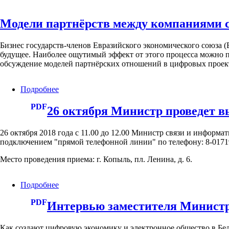
Модели партнёрств между компаниями с
Бизнес государств-членов Евразийского экономического союза (
будущее. Наиболее ощутимый эффект от этого процесса можно 
обсуждение моделей партнёрских отношений в цифровых проект
Подробнее
о
Модели
PDF
партнёрств
26 октября Министр проведет 
между
компаниями
26 октября 2018 года с 11.00 до 12.00 Министр связи и инфо
стран
подключением "прямой телефонной линии" по телефону: 8-0171
Союза
обсудили
Место проведения приема: г. Копыль, пл. Ленина, д. 6.
на
форсайт-
сессии
Подробнее
о
по
26
цифровым
PDF
октября
Интервью заместителя Министр
консорциумам
Министр
в
проведет
Ереване
Как создают цифровую экономику и электронное общество в Бе