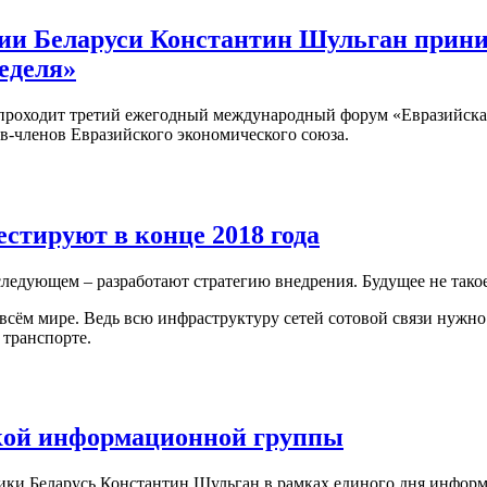
ии Беларуси Константин Шульган прини
еделя»
я) проходит третий ежегодный международный форум «Евразийска
в-членов Евразийского экономического союза.
стируют в конце 2018 года
следующем – разработают стратегию внедрения. Будущее не такое
о всём мире. Ведь всю инфраструктуру сетей сотовой связи нужно
 транспорте.
ской информационной группы
лики Беларусь Константин Шульган в рамках единого дня инфо