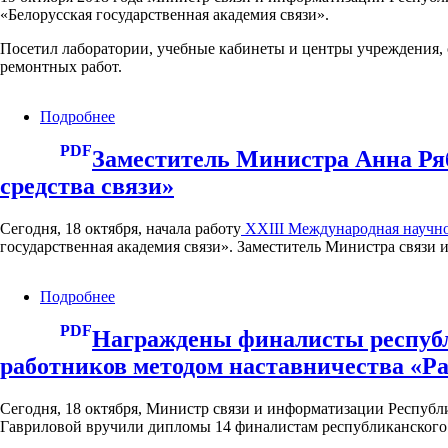
протестируют
неделя»
«Белорусская государственная академия связи».
в
конце
Посетил лаборатории, учебные кабинеты и центры учреждения,
2018
ремонтных работ.
года
Подробнее
о
Участие
PDF
в
Заместитель Министра Анна Р
работе
средства связи»
республиканской
информационной
группы
Сегодня, 18 октября, начала работу
XXIII Международная научно
государственная академия связи». Заместитель Министра связи
Подробнее
о
Заместитель
PDF
Министра
Награждены финалисты республ
Анна
работников методом наставничества «Р
Рябова
открыла
Международную
Сегодня, 18 октября, Министр связи и информатизации Республ
научно-
Гавриловой вручили дипломы 14 финалистам республиканского 
техническую