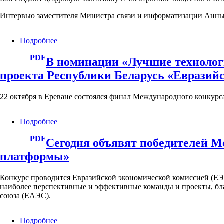
выездной
прием
Интервью заместителя Министра связи и информатизации Анн
в
Копыльском
РИК
Подробнее
о
Интервью
PDF
заместителя
В номинации «Лучшие технолог
Министра
проекта Республики Беларусь «Евразий
связи
и
информатизации
22 октября в Ереване состоялся финал Международного конкур
Анны
Рябовой
Подробнее
о
для
В
программы
PDF
номинации
"Наше
Сегодня объявят победителей 
«Лучшие
утро
платформы»
технологические
на
решения
ОНТ"
для
Конкурс проводится Евразийской экономической комиссией (ЕЭ
реализации
наиболее перспективные и эффективные команды и проекты, б
цифровой
союза (ЕАЭС).
повестки
ЕАЭС»
Подробнее
о
первое