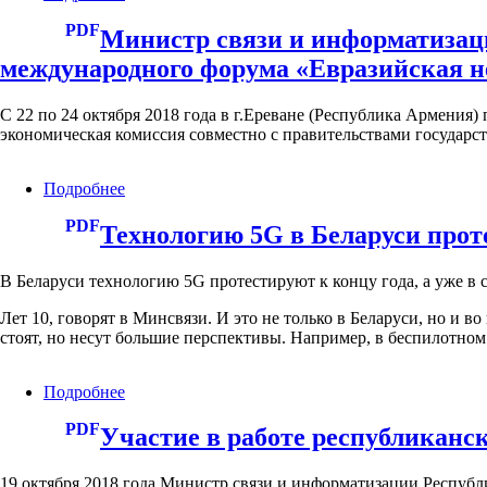
Сегодня
место
PDF
объявят
у
Министр связи и информатизац
победителей
проекта
международного форума «Евразийская н
Международного
Республики
конкурса
Беларусь
инновационных
«Евразийская
C 22 по 24 октября 2018 года в г.Ереване (Республика Армени
проектов
факторинговая
экономическая комиссия совместно с правительствами государст
«Евразийские
платформа»
цифровые
Подробнее
о
платформы»
Министр
PDF
связи
Технологию 5G в Беларуси проте
и
информатизации
В Беларуси технологию 5G протестируют к концу года, а уже в 
Беларуси
Константин
Лет 10, говорят в Минсвязи. И это не только в Беларуси, но и в
Шульган
стоят, но несут большие перспективы. Например, в беспилотном
принимает
участие
в
Подробнее
о
Деловой
Технологию
программе
PDF
5G
Участие в работе республикан
международного
в
форума
Беларуси
«Евразийская
19 октября 2018 года Министр связи и информатизации Респуб