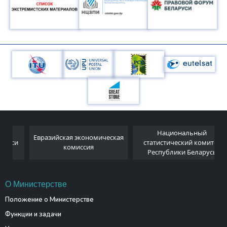
Национальный
Евразийская экономическая
и
статистический комитет
комиссия
Республики Беларусь
О Министерстве
Положение о Министерстве
Функции и задачи