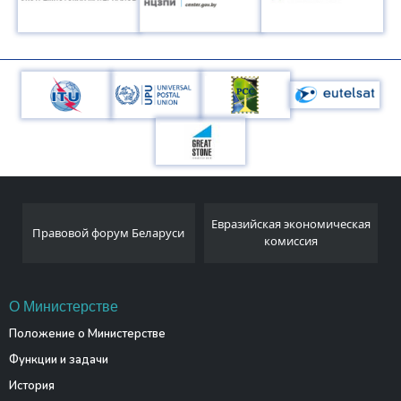
Национальный
Евразийская экономическая
аруси
статистический комитет
комиссия
Республики Беларусь
О Министерстве
Положение о Министерстве
Функции и задачи
История