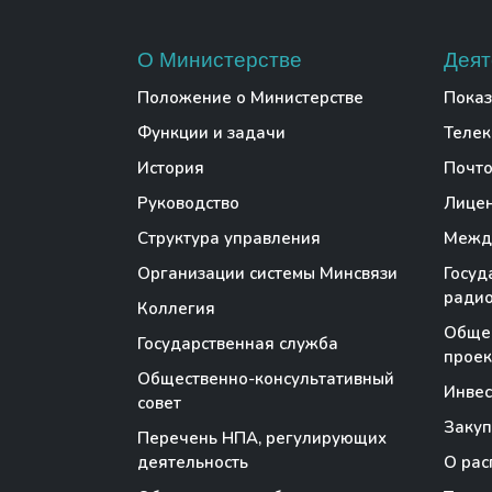
О Министерстве
Деят
Положение о Министерстве
Показ
Функции и задачи
Теле
История
Почто
Руководство
Лице
Структура управления
Между
Организации системы Минсвязи
Госуд
радио
Коллегия
Обще
Государственная служба
проек
Общественно-консультативный
Инве
совет
Закуп
Перечень НПА, регулирующих
деятельность
О рас