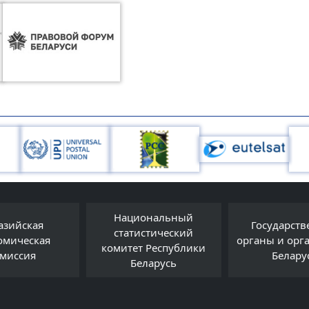
ональный
Государственные
истический
органы и организации
belarus
т Республики
Беларуси
еларусь