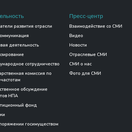
ельность
Пресс-центр
атели развития отрасли
Взаимодействие со СМИ
коммуникация
Видео
вая деятельность
Новости
нзирование
Отраслевые СМИ
народное сотрудничество
СМИ о нас
арственная комиссия по
Фото для СМИ
частотам
ственное обсуждение
тов НПА
стиционный фонд
ки
поряжении госимуществом