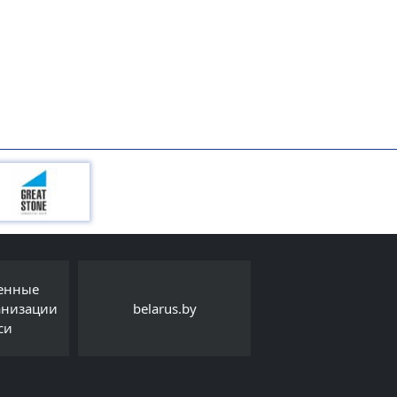
Интернет-порта
.by
Детский правовой сайт
Export.by