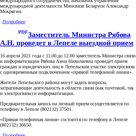
международного сотрудничества, начальник управления
международной деятельности Минсвязи Беларуси Александр
Мокрягин.
Подробнее
о
Совместное
PDF
заседание
Заместитель Министра Рябова
Комиссии
А.Н. проведет в Лепеле выездной прием
РСС
по
координации
16 апреля 2021 года с 11.00 до 12.00 заместитель Министра связи
международного
и информатизации Рябова Анна Николаевна проведет прием
сотрудничества
граждан и юридических лиц в Лепельском участке электросвязи
и
с одновременным подключением «прямой телефонной линии».
Рабочей
группы
Жители Лепельского района могут задать вопросы,
по
затрагивающие деятельность в области связи (как почтовой, так
работе
и электросвязи) и информатизации.
с
Предварительная запись на личный прием осуществляется по
МСЭ
телефону в Лепеле (802132) 37501.
при
КМС
«Прямая телефонная линия» состоится по телефону в Лепеле
(802132) 36650.
Подробнее
о