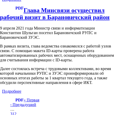
Заместитель
PDF
Министра
Глава Минсвязи осуществил
Рябова
рабочий визит в Барановичский район
А.Н.
проведет
в
9 апреля 2021 года Министр связи и информатизации
Лепеле
Константин Шульган посетил Барановичский РУПС и
выездной
Барановичский ЗУЭС.
прием
В рамках визита, глава ведомства ознакомился с работой узлов
связи. С помощью макета ID-карты проверена работа
автоматизированных рабочих мест, оснащенных оборудованием
для считывания информации с ID-карты.
Далее состоялась встреча с трудовыми коллективами, во время
которой начальники РУПС и ЗУЭС проинформировали об
основных итогах работы за 1 квартал текущего года, а также
обсудили перспективные направления в сфере ИКТ.
Подробнее
о
Глава
PDF
Первая
« Первая
Минсвязи
Предыдущая
‹ Предыдущий
страница
осуществил
Нумерация
страница
…
рабочий
страниц
Страница
312
визит