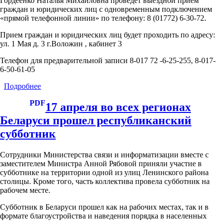
Гордеенко Наталья Михайловна проведет выездной прием
Государств
граждан и юридических лиц с одновременным подключением
пройдет
«прямой телефонной линии» по телефону: 8 (01772) 6-30-72.
в
виртуальном
Прием граждан и юридических лиц будет проходить по адресу:
режиме
ул. 1 Мая д. 3 г.Воложин , кабинет 3
21–
22
Телефон для предварительной записи 8-017 72 -6-25-255, 8-017-
апреля
6-50-61-05
2021
года
Подробнее
о
Заместитель
PDF
министра
17 апреля во всех регионах
Гордеенко
Беларуси прошел республиканский
Н.М.
проведет
субботник
выездной
прием
Сотрудники Министерства связи и информатизации вместе с
в
заместителем Министра Анной Рябовой приняли участие в
Воложинском
субботнике на территории одной из улиц Ленинского района
районе
столицы. Кроме того, часть коллектива провела субботник на
рабочем месте.
Субботник в Беларуси прошел как на рабочих местах, так и в
формате благоустройства и наведения порядка в населенных