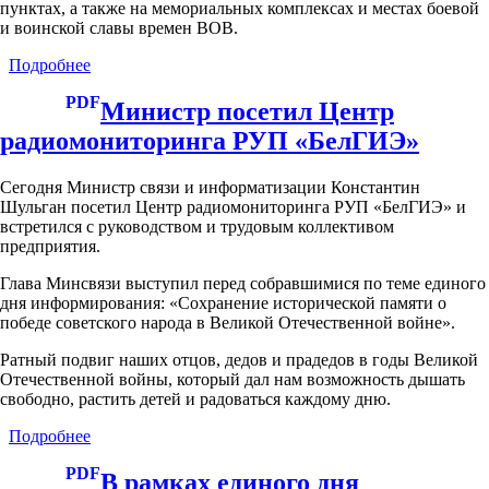
пунктах, а также на мемориальных комплексах и местах боевой
и воинской славы времен ВОВ.
Подробнее
о
17
PDF
апреля
Министр посетил Центр
во
радиомониторинга РУП «БелГИЭ»
всех
регионах
Беларуси
Сегодня Министр связи и информатизации Константин
прошел
Шульган посетил Центр радиомониторинга РУП «БелГИЭ» и
республиканский
встретился с руководством и трудовым коллективом
субботник
предприятия.
Глава Минсвязи выступил перед собравшимися по теме единого
дня информирования: «Сохранение исторической памяти о
победе советского народа в Великой Отечественной войне».
Ратный подвиг наших отцов, дедов и прадедов в годы Великой
Отечественной войны, который дал нам возможность дышать
свободно, растить детей и радоваться каждому дню.
Подробнее
о
Министр
PDF
посетил
В рамках единого дня