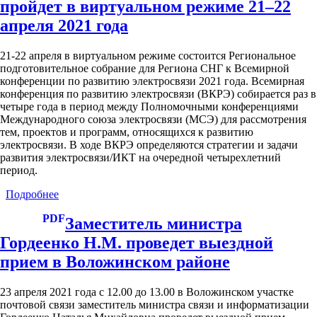
пройдет в виртуальном режиме 21–22
о
целесообразности
апреля 2021 года
размещения
информационных
21-22 апреля в виртуальном режиме состоится Региональное
систем
подготовительное собрание для Региона СНГ к Всемирной
(ресурсов)
конференции по развитию электросвязи 2021 года. Всемирная
на
конференция по развитию электросвязи (ВКРЭ) собирается раз в
ресурсах
четыре года в период между Полномочными конференциями
республиканского
Международного союза электросвязи (МСЭ) для рассмотрения
центра
тем, проектов и программ, относящихся к развитию
обработки
электросвязи. В ходе ВКРЭ определяются стратегии и задачи
данных
развития электросвязи/ИКТ на очередной четырехлетний
и
период.
(или)
республиканской
Подробнее
о
платформы
Региональное
PDF
подготовительное
Заместитель министра
собрание
Гордеенко Н.М. проведет выездной
к
ВКРЭ-21
прием в Воложинском районе
для
региона
23 апреля 2021 года с 12.00 до 13.00 в Воложинском участке
Содружества
почтовой связи заместитель министра связи и информатизации
Независимых