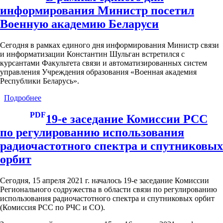
Центр
информирования Министр посетил
радиомониторинга
РУП
Военную академию Беларуси
«БелГИЭ»
Сегодня в рамках единого дня информирования Министр связи
и информатизации Константин Шульган встретился с
курсантами Факультета связи и автоматизированных систем
управления Учреждения образования «Военная академия
Республики Беларусь».
Подробнее
о
В
PDF
рамках
19-е заседание Комиссии РСС
единого
по регулированию использования
дня
информирования
радиочастотного спектра и спутниковых
Министр
орбит
посетил
Военную
академию
Сегодня, 15 апреля 2021 г. началось 19-е заседание Комиссии
Беларуси
Регионального содружества в области связи по регулированию
использования радиочастотного спектра и спутниковых орбит
(Комиссия РСС по РЧС и СО).