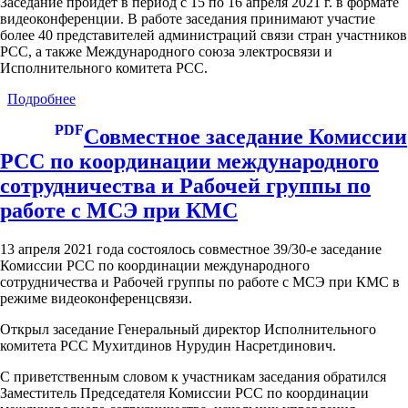
Заседание пройдет в период с 15 по 16 апреля 2021 г. в формате
видеоконференции. В работе заседания принимают участие
более 40 представителей администраций связи стран участников
РСС, а также Международного союза электросвязи и
Исполнительного комитета РСС.
Подробнее
о
19-
PDF
е
Совместное заседание Комиссии
заседание
РСС по координации международного
Комиссии
РСС
сотрудничества и Рабочей группы по
по
работе с МСЭ при КМС
регулированию
использования
радиочастотного
13 апреля 2021 года состоялось совместное 39/30-е заседание
спектра
Комиссии РСС по координации международного
и
сотрудничества и Рабочей группы по работе с МСЭ при КМС в
спутниковых
режиме видеоконференцсвязи.
орбит
Открыл заседание Генеральный директор Исполнительного
комитета РСС Мухитдинов Нурудин Насретдинович.
С приветственным словом к участникам заседания обратился
Заместитель Председателя Комиссии РСС по координации